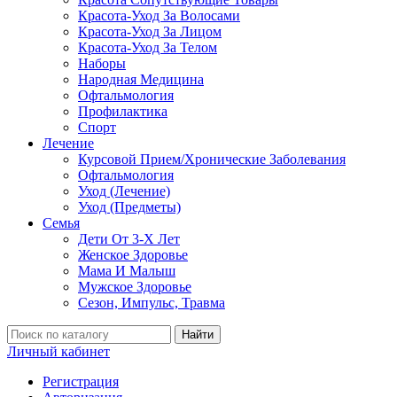
Красота-Уход За Волосами
Красота-Уход За Лицом
Красота-Уход За Телом
Наборы
Народная Медицина
Офтальмология
Профилактика
Спорт
Лечение
Курсовой Прием/Хронические Заболевания
Офтальмология
Уход (Лечение)
Уход (Предметы)
Семья
Дети От 3-Х Лет
Женское Здоровье
Мама И Малыш
Мужское Здоровье
Сезон, Импульс, Травма
Найти
Личный кабинет
Регистрация