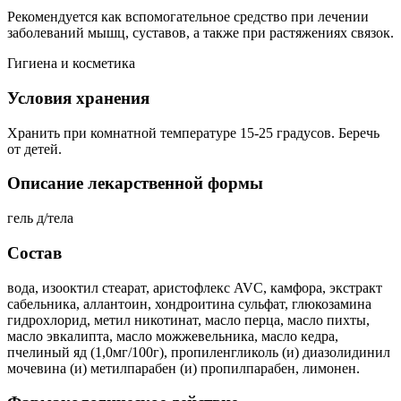
Рекомендуется как вспомогательное средство при лечении
заболеваний мышц, суставов, а также при растяжениях связок.
Гигиена и косметика
Условия хранения
Хранить при комнатной температуре 15-25 градусов. Беречь
от детей.
Описание лекарственной формы
гель д/тела
Состав
вода, изооктил стеарат, аристофлекс AVC, камфора, экстракт
сабельника, аллантоин, хондроитина сульфат, глюкозамина
гидрохлорид, метил никотинат, масло перца, масло пихты,
масло эвкалипта, масло можжевельника, масло кедра,
пчелиный яд (1,0мг/100г), пропиленгликоль (и) диазолидинил
мочевина (и) метилпарабен (и) пропилпарабен, лимонен.