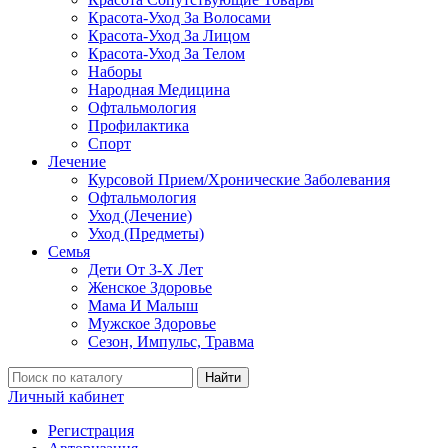
Красота-Уход За Волосами
Красота-Уход За Лицом
Красота-Уход За Телом
Наборы
Народная Медицина
Офтальмология
Профилактика
Спорт
Лечение
Курсовой Прием/Хронические Заболевания
Офтальмология
Уход (Лечение)
Уход (Предметы)
Семья
Дети От 3-Х Лет
Женское Здоровье
Мама И Малыш
Мужское Здоровье
Сезон, Импульс, Травма
Найти
Личный кабинет
Регистрация