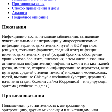
Противопоказания
Способ применения и дозы
Аналоги
Подробное описание
Показания
Инфекционно-воспалительные заболевания, вызванные
чувствительными к азитромицину микроорганизмами:
инфекции верхних дыхательных путей и ЛОР-органов
(синусит, тонзилит, фарингит, средний отит) инфекции
нижних дыхательных путей (острый бронхит, обострение
хронического бронхита, пневмония, в том числе вызванная
атипичными возбудителями) инфекции кожи и мягких тканей
(рожа, импетиго, вторично инфицированные дерматозы, акне
вульгарис средней степени тяжести) инфекции мочеполовых
путей, вызванные Chlamydia trachomatis (уретрит, цервицит)
начальная стадия болезни Лайма (боррелиоз) – мигрирующая
эритема ( erythema migrans )
Противопоказания
Повышенная чувствительность к азитромицину,
эритромицину, другим макролидам или кетолидам, или