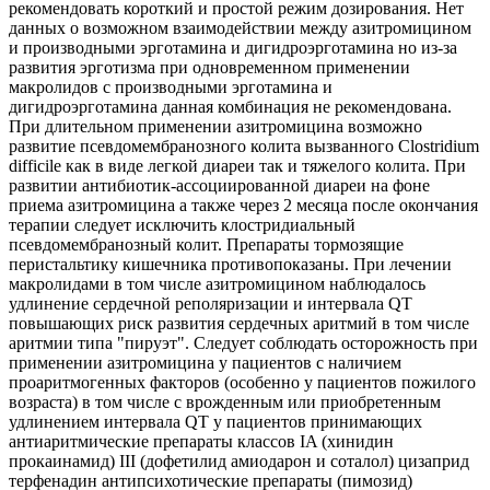
рекомендовать короткий и простой режим дозирования. Нет
данных о возможном взаимодействии между азитромицином
и производными эрготамина и дигидроэрготамина но из-за
развития эрготизма при одновременном применении
макролидов с производными эрготамина и
дигидроэрготамина данная комбинация не рекомендована.
При длительном применении азитромицина возможно
развитие псевдомембранозного колита вызванного Clostridium
difficile как в виде легкой диареи так и тяжелого колита. При
развитии антибиотик-ассоциированной диареи на фоне
приема азитромицина а также через 2 месяца после окончания
терапии следует исключить клостридиальный
псевдомембранозный колит. Препараты тормозящие
перистальтику кишечника противопоказаны. При лечении
макролидами в том числе азитромицином наблюдалось
удлинение сердечной реполяризации и интервала QT
повышающих риск развития сердечных аритмий в том числе
аритмии типа "пируэт". Следует соблюдать осторожность при
применении азитромицина у пациентов с наличием
проаритмогенных факторов (особенно у пациентов пожилого
возраста) в том числе с врожденным или приобретенным
удлинением интервала QT у пациентов принимающих
антиаритмические препараты классов IA (хинидин
прокаинамид) III (дофетилид амиодарон и соталол) цизаприд
терфенадин антипсихотические препараты (пимозид)