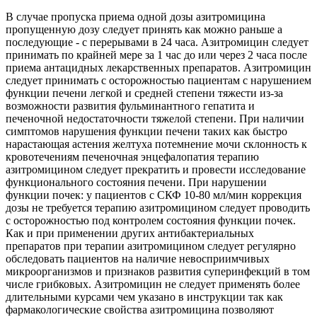
В случае пропуска приема одной дозы азитромицина
пропущенную дозу следует принять как можно раньше а
последующие - с перерывами в 24 часа. Азитромицин следует
принимать по крайней мере за 1 час до или через 2 часа после
приема антацидных лекарственных препаратов. Азитромицин
следует принимать с осторожностью пациентам с нарушением
функции печени легкой и средней степени тяжести из-за
возможности развития фульминантного гепатита и
печеночной недостаточности тяжелой степени. При наличии
симптомов нарушения функции печени таких как быстро
нарастающая астения желтуха потемнение мочи склонность к
кровотечениям печеночная энцефалопатия терапию
азитромицином следует прекратить и провести исследование
функционального состояния печени. При нарушении
функции почек: у пациентов с СКФ 10-80 мл/мин коррекция
дозы не требуется терапию азитромицином следует проводить
с осторожностью под контролем состояния функции почек.
Как и при применении других антибактериальных
препаратов при терапии азитромицином следует регулярно
обследовать пациентов на наличие невосприимчивых
микроорганизмов и признаков развития суперинфекций в том
числе грибковых. Азитромицин не следует применять более
длительными курсами чем указано в инструкции так как
фармакологические свойства азитромицина позволяют