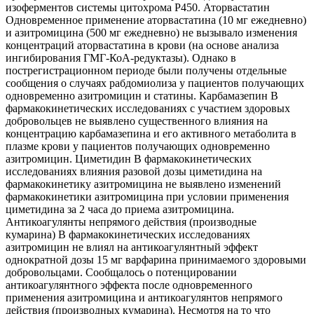
изоферментов системы цитохрома Р450. Аторвастатин
Одновременное применение аторвастатина (10 мг ежедневно)
и азитромицина (500 мг ежедневно) не вызывало изменения
концентраций аторвастатина в крови (на основе анализа
ингибирования ГМГ-КоА-редуктазы). Однако в
пострегистрационном периоде были получены отдельные
сообщения о случаях рабдомиолиза у пациентов получающих
одновременно азитромицин и статины. Карбамазепин В
фармакокинетических исследованиях с участием здоровых
добровольцев не выявлено существенного влияния на
концентрацию карбамазепина и его активного метаболита в
плазме крови у пациентов получающих одновременно
азитромицин. Циметидин В фармакокинетических
исследованиях влияния разовой дозы циметидина на
фармакокинетику азитромицина не выявлено изменений
фармакокинетики азитромицина при условии применения
циметидина за 2 часа до приема азитромицина.
Антикоагулянты непрямого действия (производные
кумарина) В фармакокинетических исследованиях
азитромицин не влиял на антикоагулянтный эффект
однократной дозы 15 мг варфарина принимаемого здоровыми
добровольцами. Сообщалось о потенцировании
антикоагулянтного эффекта после одновременного
применения азитромицина и антикоагулянтов непрямого
действия (производных кумарина). Несмотря на то что