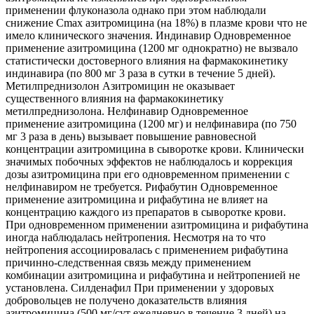
применении флуконазола однако при этом наблюдали
снижение Сmах азитромицина (на 18%) в плазме крови что не
имело клинического значения. Индинавир Одновременное
применение азитромицина (1200 мг однократно) не вызвало
статистически достоверного влияния на фармакокинетику
индинавира (по 800 мг 3 раза в сутки в течение 5 дней).
Метилпреднизолон Азитромицин не оказывает
существенного влияния на фармакокинетику
метилпреднизолона. Нелфинавир Одновременное
применение азитромицина (1200 мг) и нелфинавира (по 750
мг 3 раза в день) вызывает повышение равновесной
концентрации азитромицина в сыворотке крови. Клинически
значимых побочных эффектов не наблюдалось и коррекция
дозы азитромицина при его одновременном применении с
нелфинавиром не требуется. Рифабутин Одновременное
применение азитромицина и рифабутина не влияет на
концентрацию каждого из препаратов в сыворотке крови.
При одновременном применении азитромицина и рифабутина
иногда наблюдалась нейтропения. Несмотря на то что
нейтропения ассоциировалась с применением рифабутина
причинно-следственная связь между применением
комбинации азитромицина и рифабутина и нейтропенией не
установлена. Силденафил При применении у здоровых
добровольцев не получено доказательств влияния
азитромицина (500 мг/сут ежедневно в течение 3 дней) на