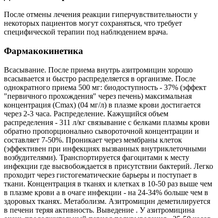
После отмены лечения реакции гиперчувствительности у
некоторых пациентов могут сохраняться, что требует
специфической терапии под наблюдением врача.
Фармакокинетика
Всасывание. После приема внутрь азитромицин хорошо
всасывается и быстро распределяется в организме. После
однократного приема 500 мг: биодоступность - 37% (эффект
"первичного прохождения" через печень) максимальная
концентрация (Сmах) (04 мг/л) в плазме крови достигается
через 2-3 часа. Распределение. Кажущийся объем
распределения - 311 л/кг связывание с белками плазмы крови
обратно пропорционально сывороточной концентрации и
составляет 7-50%. Проникает через мембраны клеток
(эффективен при инфекциях вызванных внутриклеточными
возбудителями). Транспортируется фагоцитами к месту
инфекции где высвобождается в присутствии бактерий. Легко
проходит через гистогематические барьеры и поступает в
ткани. Концентрация в тканях и клетках в 10-50 раз выше чем
в плазме крови а в очаге инфекции - на 24-34% больше чем в
здоровых тканях. Метаболизм. Азитромицин деметилируется
в печени теряя активность. Выведение . У азитромицина