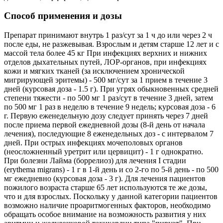
Способ применения и дозы
Препарат принимают внутрь 1 раз/сут за 1 ч до или через 2 ч
после еды, не разжевывая. Взрослым и детям старше 12 лет и с
массой тела более 45 кг При инфекциях верхних и нижних
отделов дыхательных путей, ЛОР-органов, при инфекциях
кожи и мягких тканей (за исключением хронической
мигрирующей эритемы) - 500 мг/сут за 1 прием в течение 3
дней (курсовая доза - 1.5 г). При угрях обыкновенных средней
степени тяжести - по 500 мг 1 раз/сут в течение 3 дней, затем
по 500 мг 1 раз в неделю в течение 9 недель; курсовая доза - 6
г. Первую еженедельную дозу следует принять через 7 дней
после приема первой ежедневной дозы (8-й день от начала
лечения), последующие 8 еженедельных доз - с интервалом 7
дней. При острых инфекциях мочеполовых органов
(неосложненный уретрит или цервицит) - 1 г однократно.
При болезни Лайма (боррелиоз) для лечения I стадии
(erythema migrans) - 1 г в 1-й день и со 2-го по 5-й день - по 500
мг ежедневно (курсовая доза - 3 г). Для лечения пациентов
пожилого возраста старше 65 лет используются те же дозы,
что и для взрослых. Поскольку у данной категории пациентов
возможно наличие проаритмогенных факторов, необходимо
обращать особое внимание на возможность развития у них