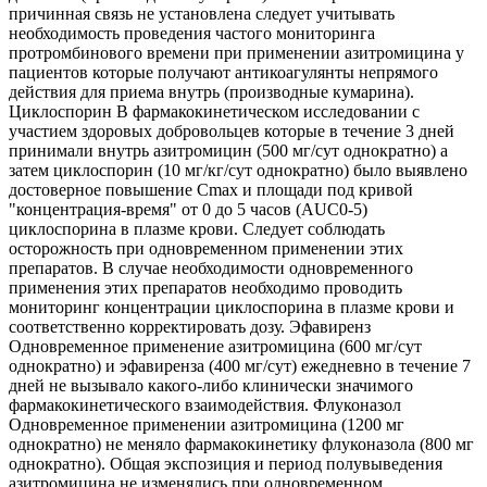
причинная связь не установлена следует учитывать
необходимость проведения частого мониторинга
протромбинового времени при применении азитромицина у
пациентов которые получают антикоагулянты непрямого
действия для приема внутрь (производные кумарина).
Циклоспорин В фармакокинетическом исследовании с
участием здоровых добровольцев которые в течение 3 дней
принимали внутрь азитромицин (500 мг/сут однократно) а
затем циклоспорин (10 мг/кг/сут однократно) было выявлено
достоверное повышение Сmах и площади под кривой
"концентрация-время" от 0 до 5 часов (AUC0-5)
циклоспорина в плазме крови. Следует соблюдать
осторожность при одновременном применении этих
препаратов. В случае необходимости одновременного
применения этих препаратов необходимо проводить
мониторинг концентрации циклоспорина в плазме крови и
соответственно корректировать дозу. Эфавиренз
Одновременное применение азитромицина (600 мг/сут
однократно) и эфавиренза (400 мг/сут) ежедневно в течение 7
дней не вызывало какого-либо клинически значимого
фармакокинетического взаимодействия. Флуконазол
Одновременное применении азитромицина (1200 мг
однократно) не меняло фармакокинетику флуконазола (800 мг
однократно). Общая экспозиция и период полувыведения
азитромицина не изменялись при одновременном