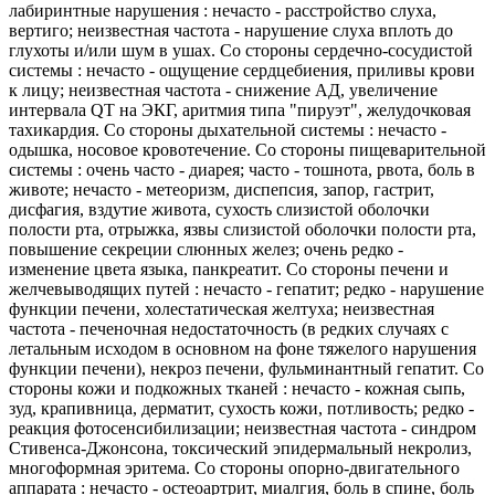
лабиринтные нарушения : нечасто - расстройство слуха,
вертиго; неизвестная частота - нарушение слуха вплоть до
глухоты и/или шум в ушах. Со стороны сердечно-сосудистой
системы : нечасто - ощущение сердцебиения, приливы крови
к лицу; неизвестная частота - снижение АД, увеличение
интервала QT на ЭКГ, аритмия типа "пируэт", желудочковая
тахикардия. Со стороны дыхательной системы : нечасто -
одышка, носовое кровотечение. Со стороны пищеварительной
системы : очень часто - диарея; часто - тошнота, рвота, боль в
животе; нечасто - метеоризм, диспепсия, запор, гастрит,
дисфагия, вздутие живота, сухость слизистой оболочки
полости рта, отрыжка, язвы слизистой оболочки полости рта,
повышение секреции слюнных желез; очень редко -
изменение цвета языка, панкреатит. Со стороны печени и
желчевыводящих путей : нечасто - гепатит; редко - нарушение
функции печени, холестатическая желтуха; неизвестная
частота - печеночная недостаточность (в редких случаях с
летальным исходом в основном на фоне тяжелого нарушения
функции печени), некроз печени, фульминантный гепатит. Со
стороны кожи и подкожных тканей : нечасто - кожная сыпь,
зуд, крапивница, дерматит, сухость кожи, потливость; редко -
реакция фотосенсибилизации; неизвестная частота - синдром
Стивенса-Джонсона, токсический эпидермальный некролиз,
многоформная эритема. Со стороны опорно-двигательного
аппарата : нечасто - остеоартрит, миалгия, боль в спине, боль