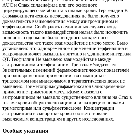
AUC и Сmах силденафила или его основного
циркулирующего метаболита в плазме крови. Терфенадин В
фармакокинетических исследованиях не было получено
доказательств взаимодействия между азитромицином и
терфенадином. Сообщалось о единичных случаях когда
возможность такого взаимодействия нельзя было исключить
полностью однако не было ни одного конкретного
доказательства что такое взаимодействие имело место. Было
установлено что одновременное применение терфенадина и
макролидов может вызывать аритмию и удлинение интервала
QT. Теофиллин Не выявлено взаимодействие между
азитромицином и теофиллином. Триазолам/мидазолам
Значительных изменений фармакокинетических показателей
при одновременном применении азитромицина с
триазоламом или мидазоламом в терапевтических дозах не
выявлено. Триметоприм/сульфаметоксазол Одновременное
применение триметоприма/сульфаметоксазола с
азитромицином не выявило существенного влияния на Стах в
плазме крови общую экспозицию или экскрецию почками
триметоприма или сульфаметоксазола. Концентрации
азитромицина в сыворотке крови соответствовали
выявляемым концентрациям в других исследованиях.
Особые указания