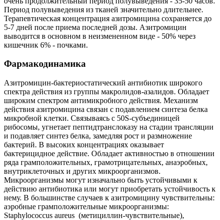
очень продолжительный период полувыведения - 35-50 часов.
Период полувыведения из тканей значительно длительнее.
Терапевтическая концентрация азитромицина сохраняется до
5-7 дней после приема последней дозы. Азитромицин
выводится в основном в неизмененном виде - 50% через
кишечник 6% - почками.
Фармакодинамика
Азитромицин-бактериостатический антибиотик широкого
спектра действия из группы макролидов-азалидов. Обладает
широким спектром антимикробного действия. Механизм
действия азитромицина связан с подавлением синтеза белка
микробной клетки. Связываясь с 50S-субъединицей
рибосомы, угнетает пептидтранслоказу на стадии трансляции
и подавляет синтез белка, замедляя рост и размножение
бактерий. В высоких концентрациях оказывает
бактерицидное действие. Обладает активностью в отношении
ряда грамположительных, грамотрицательных, анаэробных,
внутриклеточных и других микроорганизмов.
Микроорганизмы могут изначально быть устойчивыми к
действию антибиотика или могут приобретать устойчивость к
нему. В большинстве случаев к азитромицину чувствительны:
аэробные грамположительные микроорганизмы:
Staphylococcus aureus (метициллин-чувствительные),