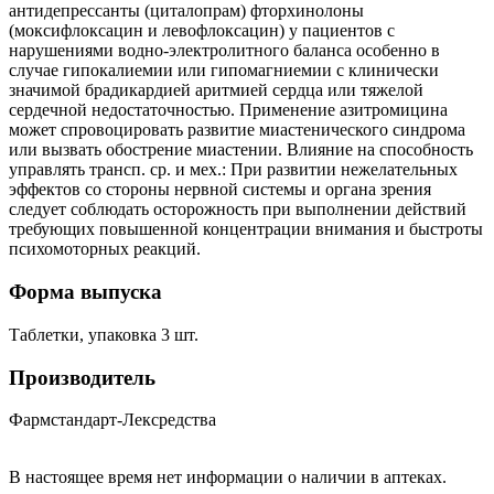
антидепрессанты (циталопрам) фторхинолоны
(моксифлоксацин и левофлоксацин) у пациентов с
нарушениями водно-электролитного баланса особенно в
случае гипокалиемии или гипомагниемии с клинически
значимой брадикардией аритмией сердца или тяжелой
сердечной недостаточностью. Применение азитромицина
может спровоцировать развитие миастенического синдрома
или вызвать обострение миастении. Влияние на способность
управлять трансп. ср. и мех.: При развитии нежелательных
эффектов со стороны нервной системы и органа зрения
следует соблюдать осторожность при выполнении действий
требующих повышенной концентрации внимания и быстроты
психомоторных реакций.
Форма выпуска
Таблетки, упаковка 3 шт.
Производитель
Фармстандарт-Лексредства
В настоящее время нет информации о наличии в аптеках.