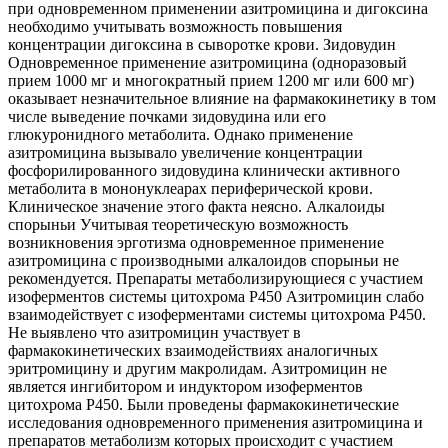
при одновременном применении азитромицина и дигоксина
необходимо учитывать возможность повышения
концентрации дигоксина в сыворотке крови. Зидовудин
Одновременное применение азитромицина (одноразовый
прием 1000 мг и многократный прием 1200 мг или 600 мг)
оказывает незначительное влияние на фармакокинетику в том
числе выведение почками зидовудина или его
глюкуронидного метаболита. Однако применение
азитромицина вызывало увеличение концентрации
фосфорилированного зидовудина клинически активного
метаболита в мононуклеарах периферической крови.
Клиническое значение этого факта неясно. Алкалоиды
спорыньи Учитывая теоретическую возможность
возникновения эрготизма одновременное применение
азитромицина с производными алкалоидов спорыньи не
рекомендуется. Препараты метаболизирующиеся с участием
изоферментов системы цитохрома Р450 Азитромицин слабо
взаимодействует с изоферментами системы цитохрома Р450.
Не выявлено что азитромицин участвует в
фармакокинетических взаимодействиях аналогичных
эритромицину и другим макролидам. Азитромицин не
является ингибитором и индуктором изоферментов
цитохрома Р450. Были проведены фармакокинетические
исследования одновременного применения азитромицина и
препаратов метаболизм которых происходит с участием