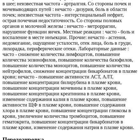
в шее; неизвестная частота - артралгия. Со стороны почек и
мочевыводящих путей : нечасто - дизурия, боль в области
почек; неизвестная частота - интерстициальный нефрит,
острая почечная недостаточность. Со стороны половых
органов и молочной железы : нечасто - метроррагии,
нарушение функции яичек. Местные реакции : часто - боль и
воспаление в месте инъекции. Прочие: нечасто - астения,
недомогание, ощущение усталости, отек лица, боль в груди,
лихорадка, периферические отеки. Лабораторные данные :
часто - снижение количества лимфоцитов, повышение
количества эозинофилов, повышение количества базофилов,
повышение количества моноцитов, повышение количества
нейтрофилов, снижение концентрации бикарбонатов в плазме
крови; нечасто - повышение активности АСТ, АЛТ,
повышение концентрации билирубина в плазме крови,
повышение концентрации мочевины в плазме крови,
повышение концентрации креатинина в плазме крови,
изменение содержания калия в плазме крови, повышение
активности ЩФ в плазме крови, повышение содержания
хлора в плазме крови, повышение концентрации глюкозы в
крови, увеличение количества тромбоцитов, повышение
гематокрита, повышение концентрации бикарбонатов в
плазме крови, изменение содержания натрия в плазме крови.
Передозировка