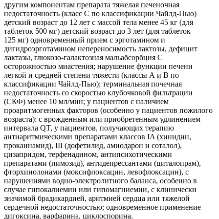
другим компонентам препарата тяжелая печеночная
недостаточность (класс С по классификации Чайлд-Пью)
детский возраст до 12 лет с массой тела менее 45 кг (для
таблеток 500 мг) детский возраст до 3 лет (для таблеток
125 мг) одновременный прием с эрготамином и
дигидроэрготамином непереносимость лактозы, дефицит
лактазы, глюкозо-галактозная мальабсорбция С
осторожностью миастения; нарушение функции печени
легкой и средней степени тяжести (классы А и В по
классификации Чайлд-Пью); терминальная почечная
недостаточность со скоростью клубочковой фильтрации
(СКФ) менее 10 мл/мин; у пациентов с наличием
проаритмогенных факторов (особенно у пациентов пожилого
возраста): с врожденным или приобретенным удлинением
интервала QT, у пациентов, получающих терапию
антиаритмическими препаратами классов IA (хинидин,
прокаинамид), III (дофетилид, амиодарон и соталол),
цизапридом, терфенадином, антипсихотическими
препаратами (пимозид), антидепрессантами (циталопрам),
фторхинолонами (моксифлоксацин, левофлоксацин), с
нарушениями водно-электролитного баланса, особенно в
случае гипокалиемии или гипомагниемии, с клинически
значимой брадикардией, аритмией сердца или тяжелой
сердечной недостаточностью; одновременное применение
дигоксина, варфарина, циклоспорина.