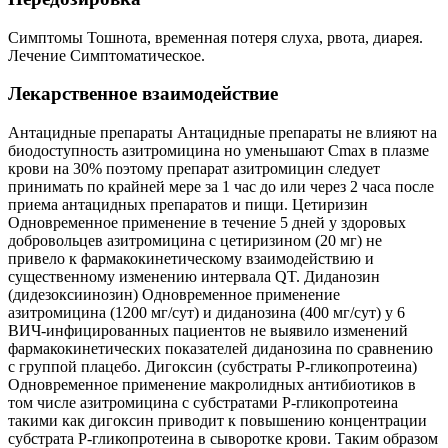
Симптомы Тошнота, временная потеря слуха, рвота, диарея.
Лечение Симптоматическое.
Лекарственное взаимодействие
Антацидные препараты Антацидные препараты не влияют на
биодоступность азитромицина но уменьшают Сmах в плазме
крови на 30% поэтому препарат азитромицин следует
принимать по крайней мере за 1 час до или через 2 часа после
приема антацидных препаратов и пищи. Цетиризин
Одновременное применение в течение 5 дней у здоровых
добровольцев азитромицина с цетиризином (20 мг) не
привело к фармакокинетическому взаимодействию и
существенному изменению интервала QT. Диданозин
(дидезоксиинозин) Одновременное применение
азитромицина (1200 мг/сут) и диданозина (400 мг/сут) у 6
ВИЧ-инфицированных пациентов не выявило изменений
фармакокинетических показателей диданозина по сравнению
с группой плацебо. Дигоксин (субстраты Р-гликопротеина)
Одновременное применение макролидных антибиотиков в
том числе азитромицина с субстратами Р-гликопротеина
такими как дигоксин приводит к повышению концентрации
субстрата Р-гликопротеина в сыворотке крови. Таким образом