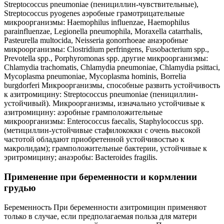
Streptococcus pneumoniae (пенициллин-чувствительные),
Streptococcus pyogenes аэробные грамотрицательные
микроорганизмы: Haemophilus influenzae, Haemophilus
parainfluenzae, Legionella pneumophila, Moraxella catarrhalis,
Pasteurella multocida, Neisseria gonorrhoeae анаэробные
микроорганизмы: Clostridium perfringens, Fusobacterium spp.,
Prevotella spp., Porphyromonas spp. другие микроорганизмы:
Chlamydia trachomatis, Chlamydia pneumoniae, Chlamydia psittaci,
Mycoplasma pneumoniae, Mycoplasma hominis, Borrelia
burgdorferi Микроорганизмы, способные развить устойчивость
к азитромицину: Streptococcus pneumoniae (пенициллин-
устойчивый). Микроорганизмы, изначально устойчивые к
азитромицину: аэробные грамположительные
микроорганизмы: Enterococcus faecalis, Staphylococcus spp.
(метициллин-устойчивые стафилококки с очень высокой
частотой обладают приобретенной устойчивостью к
макролидам); грамположительные бактерии, устойчивые к
эритромицину; анаэробы: Bacteroides fragilis.
Применение при беременности и кормлении
грудью
Беременность При беременности азитромицин применяют
только в случае, если предполагаемая польза для матери