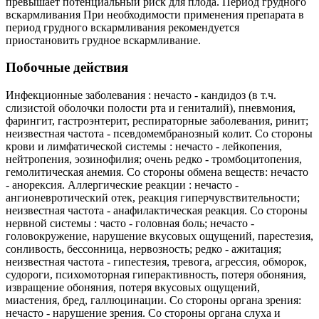
превышает потенциальный риск для плода. Период грудного
вскармливания При необходимости применения препарата в
период грудного вскармливания рекомендуется
приостановить грудное вскармливание.
Побочные действия
Инфекционные заболевания : нечасто - кандидоз (в т.ч.
слизистой оболочки полости рта и гениталий), пневмония,
фарингит, гастроэнтерит, респираторные заболевания, ринит;
неизвестная частота - псевдомембранозный колит. Со стороны
крови и лимфатической системы : нечасто - лейкопения,
нейтропения, эозинофилия; очень редко - тромбоцитопения,
гемолитическая анемия. Со стороны обмена веществ: нечасто
- анорексия. Аллергические реакции : нечасто -
ангионевротический отек, реакция гиперчувствительности;
неизвестная частота - анафилактическая реакция. Со стороны
нервной системы : часто - головная боль; нечасто -
головокружение, нарушение вкусовых ощущений, парестезия,
сонливость, бессонница, нервозность; редко - ажитация;
неизвестная частота - гипестезия, тревога, агрессия, обморок,
судороги, психомоторная гиперактивность, потеря обоняния,
извращение обоняния, потеря вкусовых ощущений,
миастения, бред, галлюцинации. Со стороны органа зрения:
нечасто - нарушение зрения. Со стороны органа слуха и