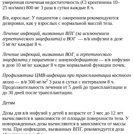
умеренная почечная недостаточность (Cl креатинина 10–
25 мл/мин) 800 мг 3 раза в сутки каждые 8 ч.
В/в, взрослые
. У пациентов с ожирением рекомендуются
дозировки, как у взрослых с нормальной массой тела.
Лечение инфекций, вызванных ВПГ (за исключением
герпетического энцефалита) и ВОГ
— в/в инфузии в дозе
5 мг/кг каждые 8 ч.
Лечение инфекций, вызванных ВОГ, и герпетического
энцефалита у пациентов с иммунодефицитом
— в/в инфузии
в дозе 10 мг/кг каждые 8 ч при нормальной функции почек.
Профилактика ЦМВ-инфекции при трансплантации костного
2
мозга
— в/в 500 мг/м
3 раза в сутки с интервалом 8 ч.
Продолжительность лечения от 5 дней до трансплантации и
до 30 дней после трансплантации.
Детям
Дозы для в/в инфузий у детей в возрасте от 3 мес до 12 лет
вычисляются в зависимости от площади поверхности тела. У
новорожденных дозы вычисляются в зависимости от массы
тела. При инфекциях, вызванных ВПГ, рекомендуется доза