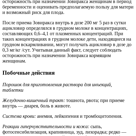
осторожность при назначении Зовиракса женщинам в период
беременности и оценивать предполагаемую пользу для матери
и возможный риск для плода.
После приема Зовиракса внутрь в дозе 200 мг 5 раз в сутки
ацикловир определялся в грудном молоке в концентрациях,
составляющих 0,6–4,1 от плазменных концентраций. При
таких концентрациях в грудном молоке дети, находящиеся на
грудном вскармливании, могут получать ацикловир в дозе до
0,3 мг/кг /сут. Учитывая данный факт, следует соблюдать
осторожность при назначении Зовиракса кормящим
женщинам.
Побочные действия
Порошок для приготовления раствора для инъекций,
таблетки
Желудочно-кишечный тракт:
тошнота, рвота; при приеме
внутрь — диарея, боль в животе.
Система крови:
анемия, лейкопения и тромбоцитопения.
Реакции гиперчувствительности и кожа:
сыпь,
фотосенсибилизация, крапивница, зуд, лихорадка; редко —