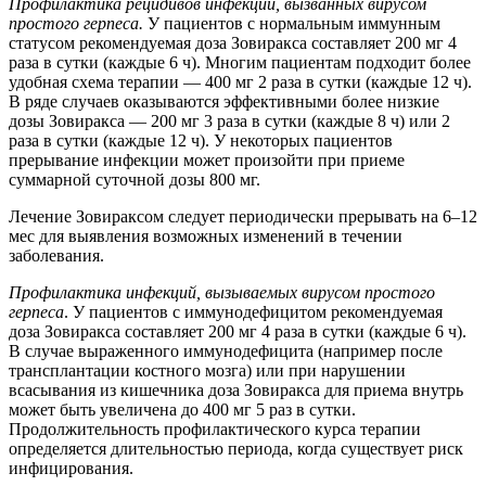
Профилактика рецидивов инфекций, вызванных вирусом
простого герпеса.
У пациентов с нормальным иммунным
статусом рекомендуемая доза Зовиракса составляет 200 мг 4
раза в сутки (каждые 6 ч). Многим пациентам подходит более
удобная схема терапии — 400 мг 2 раза в сутки (каждые 12 ч).
В ряде случаев оказываются эффективными более низкие
дозы Зовиракса — 200 мг 3 раза в сутки (каждые 8 ч) или 2
раза в сутки (каждые 12 ч). У некоторых пациентов
прерывание инфекции может произойти при приеме
суммарной суточной дозы 800 мг.
Лечение Зовираксом следует периодически прерывать на 6–12
мес для выявления возможных изменений в течении
заболевания.
Профилактика инфекций, вызываемых вирусом простого
герпеса
. У пациентов с иммунодефицитом рекомендуемая
доза Зовиракса составляет 200 мг 4 раза в сутки (каждые 6 ч).
В случае выраженного иммунодефицита (например после
трансплантации костного мозга) или при нарушении
всасывания из кишечника доза Зовиракса для приема внутрь
может быть увеличена до 400 мг 5 раз в сутки.
Продолжительность профилактического курса терапии
определяется длительностью периода, когда существует риск
инфицирования.