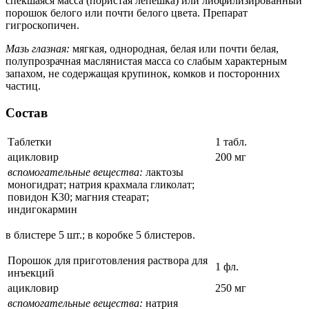
спекшаяся масса (пористая лепешка) или лиофилизированный
порошок белого или почти белого цвета. Препарат
гигроскопичен.
Мазь глазная:
мягкая, однородная, белая или почти белая,
полупрозрачная маслянистая масса со слабым характерным
запахом, не содержащая крупинок, комков и посторонних
частиц.
Состав
Таблетки
1 табл.
ацикловир
200 мг
вспомогательные вещества:
лактозы
моногидрат; натрия крахмала гликолат;
повидон К30; магния стеарат;
индигокармин
в блистере 5 шт.; в коробке 5 блистеров.
Порошок для приготовления раствора для
1 фл.
инъекций
ацикловир
250 мг
вспомогательные вещества:
натрия