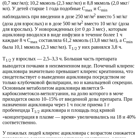
(0,7 мкг/мл); 10,2 мкмоль (2,3 мкг/мл) и 8,8 мкмоль (2,0 мкг/
мл). У детей старше 1 года подобные С
и С
max
min
2
наблюдались при введении в дозе 250 мг/м
вместо 5 мг/кг
2
(доза для взрослых) и в дозе 500 мг/м
вместо 10 мг/кг (доза
для взрослых). У новорожденных (от 0 до 3 мес) , которым
ацикловир вводился в виде инфузии в течение более 1 ч
каждые 8 ч С
составляла 61,2 мкмоль (13,8 мкг/мл), а С
max
min
была 10,1 мкмоль (2,3 мкг/мл). T
у них равнялся 3,8 ч.
1/2
T
у взрослых — 2,5–3,3 ч. Большая часть препарата
1/2
выводится почками в неизмененном виде. Почечный клиренс
ацикловира значительно превышает клиренс креатинина, что
свидетельствует о выведении ацикловира посредством не
только клубочковой фильтрации, но и канальцевой секреции.
Основным метаболитом ацикловира является 9-
карбоксиметокси-метилгуанин, на долю которого в моче
приходится около 10–15% от введенной дозы препарата. При
назначении ацикловира через 1 ч после приема 1 г
пробенецида T
ацикловира и площадь под кривой
1/2
«концентрация в плазме — время» увеличивались на 18 и 40%
соответственно.
У пожилых людей клиренс ацикловира с возрастом снижается