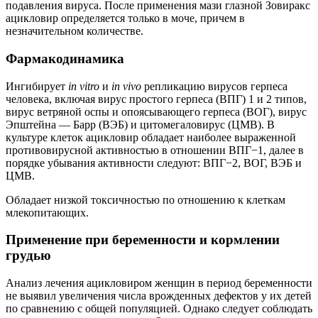
подавления вируса. После применения мази глазной Зовиракс
ацикловир определяется только в моче, причем в
незначительном количестве.
Фармакодинамика
Ингибирует
in vitro
и
in vivo
репликацию вирусов герпеса
человека, включая вирус простого герпеса (ВПГ) 1 и 2 типов,
вирус ветряной оспы и опоясывающего герпеса (ВОГ), вирус
Эпштейна — Барр (ВЭБ) и цитомегаловирус (ЦМВ). В
культуре клеток ацикловир обладает наиболее выраженной
противовирусной активностью в отношении ВПГ−1, далее в
порядке убывания активности следуют: ВПГ−2, ВОГ, ВЭБ и
ЦМВ.
Обладает низкой токсичностью по отношению к клеткам
млекопитающих.
Применение при беременности и кормлении
грудью
Анализ лечения ацикловиром женщин в период беременности
не выявил увеличения числа врожденных дефектов у их детей
по сравнению с общей популяцией. Однако следует соблюдать