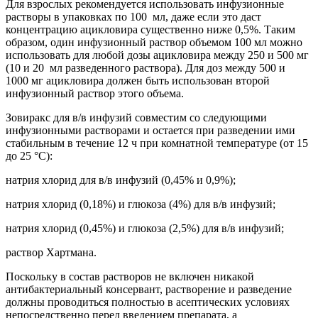
Для взрослых рекомендуется использовать инфузионные
растворы в упаковках по 100 мл, даже если это даст
концентрацию ацикловира существенно ниже 0,5%. Таким
образом, один инфузионный раствор объемом 100 мл можно
использовать для любой дозы ацикловира между 250 и 500 мг
(10 и 20 мл разведенного раствора). Для доз между 500 и
1000 мг ацикловира должен быть использован второй
инфузионный раствор этого объема.
Зовиракс для в/в инфузий совместим со следующими
инфузионными растворами и остается при разведении ими
стабильным в течение 12 ч при комнатной температуре (от 15
до 25 °C):
натрия хлорид для в/в инфузий (0,45% и 0,9%);
натрия хлорид (0,18%) и глюкоза (4%) для в/в инфузий;
натрия хлорид (0,45%) и глюкоза (2,5%) для в/в инфузий;
раствор Хартмана.
Поскольку в состав растворов не включен никакой
антибактериальный консервант, растворение и разведение
должны проводиться полностью в асептических условиях
непосредственно перед введением препарата, а