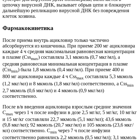
цепочку вирусной ДНК, вызывает обрыв цепи и блокирует
дальнейшую репликацию вирусной ДНК без повреждения
клеток хозяина.
Фармакокинетика
После приема внутрь ацикловир только частично
абсорбируется из кишечника. При приеме 200 мг ацикловира
каждые 4 ч средняя максимальная равновесная концентрация
в плазме (Css
) составляла 3,1 мкмоль (0,7 мкг/мл), а
max
средняя равновесная минимальная концентрация в плазме
(Css
) была 1,8 мкмоль (0,4 мкг/мл). При приеме 400 и
min
800 мг ацикловира каждые 4 ч Css
составляла 5,3 мкмоль
max
(1,2 мкг/мл) и 8 мкмоль (1,8 мкг/мл) соответственно, а Css
min
2,7 мкмоль (0,6 мкг/мл) и 4 мкмоль (0,9 мкг/мл)
соответственно.
После в/в введения ацикловира взрослым средние значения
С
через 1 ч после инфузии в дозе 2,5 мг/кг, 5 мг/кг, 10 мг/кг
max
и 15 мг/кг составляли 22,7 мкмоль (5,1 мкг/мл); 43,6 мкмоль
(9,8 мкг/мл); 92 мкмоль (20,7 мкг/мл) и 105 мкмоль (23,6 мкг/
мл) соответственно. С
через 7 ч после инфузии
min
соответственно равнялись 2,2 мкмоль (0,5 мкг/мл); 3,1 мкмоль