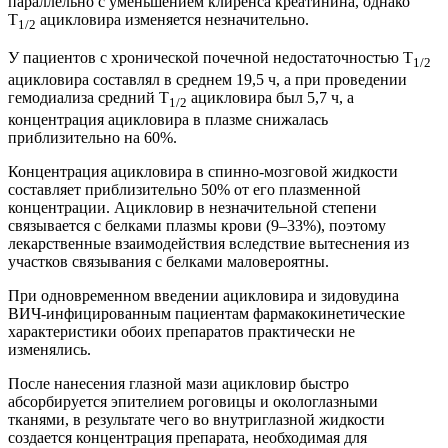
параллельно с уменьшением клиренса креатинина, однако
T
ацикловира изменяется незначительно.
1/2
У пациентов с хронической почечной недостаточностью T
1/2
ацикловира составлял в среднем 19,5 ч, а при проведении
гемодиализа средний T
ацикловира был 5,7 ч, а
1/2
концентрация ацикловира в плазме снижалась
приблизительно на 60%.
Концентрация ацикловира в спинно-мозговой жидкости
составляет приблизительно 50% от его плазменной
концентрации. Ацикловир в незначительной степени
связывается с белками плазмы крови (9–33%), поэтому
лекарственные взаимодействия вследствие вытеснения из
участков связывания с белками маловероятны.
При одновременном введении ацикловира и зидовудина
ВИЧ-инфицированным пациентам фармакокинетические
характеристики обоих препаратов практически не
изменялись.
После нанесения глазной мази ацикловир быстро
абсорбируется эпителием роговицы и окологлазными
тканями, в результате чего во внутриглазной жидкости
создается концентрация препарата, необходимая для