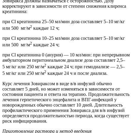
Зовиракса должны назначаться с осторожностью. Дозу
корректируют в зависимости от степени снижения клиренса
креатинина:
при Cl креатинина 25–50 мл/мин доза составляет 5–10 мг/кг
2
или 500 мг/м
каждые 12 ч;
при Cl креатинина 10–25 мл/мин доза составляет 5–10 мг/кг
2
или 500 мг/м
каждые 24 ч;
при Cl креатинина 0 (анурия) — 10 мл/мин: при непрерывном
амбулаторном перитонеальном диализе доза составляет 2,5–
2
5 мг/кг или 250 мг/м
каждые 24 ч; при гемодиализе — 2,5–
2
5 мг/кг или 250 мг/м
каждые 24 ч и после диализа.
Курс лечения Зовираксом в виде в/в инфузий обычно
составляет 5 дней, но может изменяться в зависимости от
состояния пациента и ответа на терапию. Продолжительность
лечения герпетического энцефалита и ВПГ-инфекций у
новорожденных обычно составляет 10 дней. Длительность
профилактического применения Зовиракса для в/в инфузий
определяется продолжительностью периода, когда существует
риск инфицирования.
Приготовление раствора и метод введения