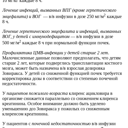
10 мг/кг каждые 8 ч.
Лечение инфекций, вызванных ВПГ (кроме герпетического
2
энцефалита) и ВОГ
— в/в инфузии в дозе 250 мг/м
каждые
8 ч.
Лечение герпетического энцефалита и инфекций, вызванных
ВОГ, у детей с иммунодефицитом
— в/в инфузии в дозе
2
500 мг/м
каждые 8 ч при нормальной функции почек.
Профилактика ЦМВ-инфекции у детей старше 2 лет
.
Малочисленные данные позволяют предполагать, что детям
старше 2 лет, которые подверглись трансплантации костного
мозга, может быть назначена в/в взрослая дозировка
Зовиракса. У детей со сниженной функцией почек требуется
корректировка дозы в соответствии со степенью почечной
недостаточности.
У
пациентов пожилого возраста
клиренс ацикловира в
организме снижается параллельно со снижением клиренса
креатинина. Особое внимание должно быть уделено
уменьшению доз Зовиракса у пожилых со сниженным
клиренсом креатинина.
У пациентов с
почечной недостаточностью
в/в инфузии