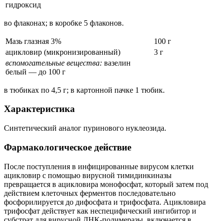
гидроксид
во флаконах; в коробке 5 флаконов.
Мазь глазная 3%
100 г
ацикловир (микронизированный)
3 г
вспомогательные вещества:
вазелин
белый — до 100 г
в тюбиках по 4,5 г; в картонной пачке 1 тюбик.
Характеристика
Синтетический аналог пуринового нуклеозида.
Фармакологическое действие
После поступления в инфицированные вирусом клетки
ацикловир с помощью вирусной тимидинкиназы
превращается в ацикловира монофосфат, который затем под
действием клеточных ферментов последовательно
фосфорилируется до дифосфата и трифосфата. Ацикловира
трифосфат действует как неспецифический ингибитор и
субстрат для вирусной ДНК-полимеразы, включается в