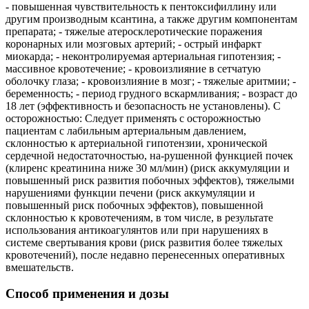
- повышенная чувствительность к пентоксифиллину или
другим производным ксантина, а также другим компонентам
препарата; - тяжелые атеросклеротические поражения
коронарных или мозговых артерий; - острый инфаркт
миокарда; - неконтролируемая артериальная гипотензия; -
массивное кровотечение; - кровоизлияние в сетчатую
оболочку глаза; - кровоизлияние в мозг; - тяжелые аритмии; -
беременность; - период грудного вскармливания; - возраст до
18 лет (эффективность и безопасность не установлены). С
осторожностью: Следует применять с осторожностью
пациентам с лабильным артериальным давлением,
склонностью к артериальной гипотензии, хронической
сердечной недостаточностью, на-рушенной функцией почек
(клиренс креатинина ниже 30 мл/мин) (риск аккумуляции и
повышенный риск развития побочных эффектов), тяжелыми
нарушениями функции печени (риск аккумуляции и
повышенный риск побочных эффектов), повышенной
склонностью к кровотечениям, в том числе, в результате
использования антикоагулянтов или при нарушениях в
системе свертывания крови (риск развития более тяжелых
кровотечений), после недавно перенесенных оперативных
вмешательств.
Способ применения и дозы