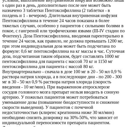
условий, выполнение внутривенной инфузии возможно лишь
s один раз в день, дополнительно после нее может быть
назначено 3 таблетки Пентоксифиллина (2 таблетки - в
полдень и 1 - вечером). Длительная внутривенная инфузия
Пентоксифиллина в течение 24 часов показана в более
тяжелых случаях, особенно у пациентов с сильными болями в
покое, с гангреной или трофическими язвами (III-IV стадии по
Фонтену). Доза Пентоксифиллина, вводимая парентерально в
течение 24 часов, как правило, не должна превышать 1200 мг,
при этом индивидуальная доза может быть подсчитана по
формуле: 0,6 мг пентоксифиллина на кг массы в час. Суточная
доза, подсчитанная таким образом, будет составлять 1000 мг
пентоксифиллина для пациента с массой 70 кг и 1150 мг
пентоксифиллина для пациента с массой 80 кг.
Внутриартериально - сначала в дозе 100 мг в 20 - 50 мл 0,9 %
раствора натрия хлорида, а в последующие дни - по 200 - 300
мг в 30 - 50 мл 0,9 % раствора натрия хлорида (скорость
введения - 10 мг/мин). При выраженном атеросклерозе
сосудов головного мозга препарат нельзя вводить в сонную
артерию. У пожилых пациентов может потребоваться
уменьшение дозы (повышение биодоступности и снижение
скорости выведения). У пациентов с почечной
недостаточностью (клиренс креатинина ниже 30 мл/мин)
необходимо снизить дозировку на 30%-50%, что зависит от
индивидуальной переносимости препарата пациентом.