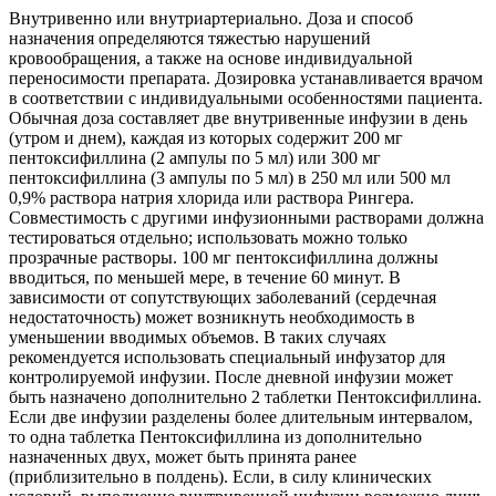
Внутривенно или внутриартериально. Доза и способ
назначения определяются тяжестью нарушений
кровообращения, а также на основе индивидуальной
переносимости препарата. Дозировка устанавливается врачом
в соответствии с индивидуальными особенностями пациента.
Обычная доза составляет две внутривенные инфузии в день
(утром и днем), каждая из которых содержит 200 мг
пентоксифиллина (2 ампулы по 5 мл) или 300 мг
пентоксифиллина (3 ампулы по 5 мл) в 250 мл или 500 мл
0,9% раствора натрия хлорида или раствора Рингера.
Совместимость с другими инфузионными растворами должна
тестироваться отдельно; использовать можно только
прозрачные растворы. 100 мг пентоксифиллина должны
вводиться, по меньшей мере, в течение 60 минут. В
зависимости от сопутствующих заболеваний (сердечная
недостаточность) может возникнуть необходимость в
уменьшении вводимых объемов. В таких случаях
рекомендуется использовать специальный инфузатор для
контролируемой инфузии. После дневной инфузии может
быть назначено дополнительно 2 таблетки Пентоксифиллина.
Если две инфузии разделены более длительным интервалом,
то одна таблетка Пентоксифиллина из дополнительно
назначенных двух, может быть принята ранее
(приблизительно в полдень). Если, в силу клинических