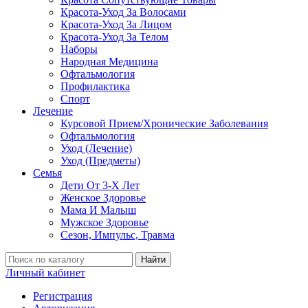
Красота-Уход За Волосами
Красота-Уход За Лицом
Красота-Уход За Телом
Наборы
Народная Медицина
Офтальмология
Профилактика
Спорт
Лечение
Курсовой Прием/Хронические Заболевания
Офтальмология
Уход (Лечение)
Уход (Предметы)
Семья
Дети От 3-Х Лет
Женское Здоровье
Мама И Малыш
Мужское Здоровье
Сезон, Импульс, Травма
Найти
Личный кабинет
Регистрация