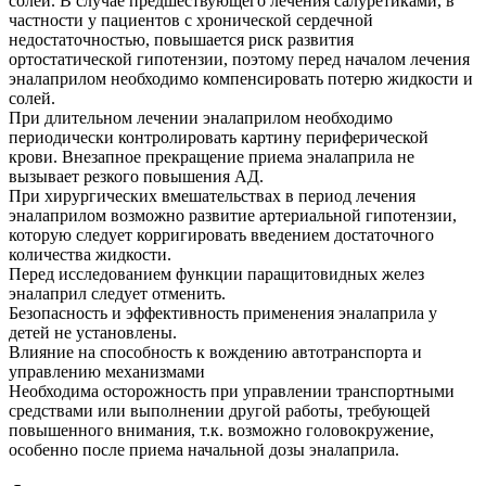
солей. В случае предшествующего лечения салуретиками, в
частности у пациентов с хронической сердечной
недостаточностью, повышается риск развития
ортостатической гипотензии, поэтому перед началом лечения
эналаприлом необходимо компенсировать потерю жидкости и
солей.
При длительном лечении эналаприлом необходимо
периодически контролировать картину периферической
крови. Внезапное прекращение приема эналаприла не
вызывает резкого повышения АД.
При хирургических вмешательствах в период лечения
эналаприлом возможно развитие артериальной гипотензии,
которую следует корригировать введением достаточного
количества жидкости.
Перед исследованием функции паращитовидных желез
эналаприл следует отменить.
Безопасность и эффективность применения эналаприла у
детей не установлены.
Влияние на способность к вождению автотранспорта и
управлению механизмами
Необходима осторожность при управлении транспортными
средствами или выполнении другой работы, требующей
повышенного внимания, т.к. возможно головокружение,
особенно после приема начальной дозы эналаприла.