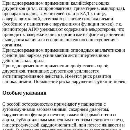
При одновременном применении калийсберегающих
диуретиков (в т.ч. спиронолактона, триамтерена, амилорида),
препаратов калия, заменителей соли и БАД к пище,
содержащих калий, возможно развитие гиперкалиемии
(особенно у пациентов с нарушениями функции почек), т.к.
ингибиторы АПФ уменьшают содержание альдостерона, что
приводит к задержке калия в организме на фоне ограничения
выведения калия или его дополнительного поступления в
организм.
При одновременном применении опиоидных анальгетиков и
средств для наркоза усиливается антигипертензивное
действие эналаприла.
При одновременном применении quot;петлевыхquot;
диуретиков, тиазидных диуретиков усиливается
антигипертензивное действие. Имеется риск развития
гипокалиемии. Повышение риска нарушения функции почек.
Особые указания
С особой осторожностью применяют у пациентов с
аутоиммунными заболеваниями, сахарным диабетом,
нарушениями функции печени, тяжелой формой стеноза
аорты, субаортальным мышечным стенозом неясного генеза,
гипертрофической кардиомиопатией, при потере жидкости и