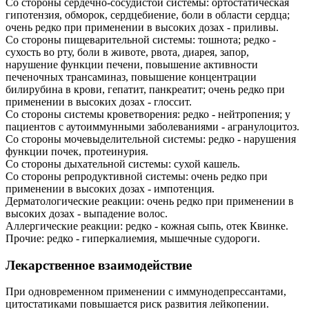
Со стороны сердечно-сосудистой системы: ортостатическая
гипотензия, обморок, сердцебиение, боли в области сердца;
очень редко при применении в высоких дозах - приливы.
Со стороны пищеварительной системы: тошнота; редко -
сухость во рту, боли в животе, рвота, диарея, запор,
нарушение функции печени, повышение активности
печеночных трансаминаз, повышение концентрации
билирубина в крови, гепатит, панкреатит; очень редко при
применении в высоких дозах - глоссит.
Со стороны системы кроветворения: редко - нейтропения; у
пациентов с аутоиммунными заболеваниями - агранулоцитоз.
Со стороны мочевыделительной системы: редко - нарушения
функции почек, протеинурия.
Со стороны дыхательной системы: сухой кашель.
Со стороны репродуктивной системы: очень редко при
применении в высоких дозах - импотенция.
Дерматологические реакции: очень редко при применении в
высоких дозах - выпадение волос.
Аллергические реакции: редко - кожная сыпь, отек Квинке.
Прочие: редко - гиперкалиемия, мышечные судороги.
Лекарственное взаимодействие
При одновременном применении с иммунодепрессантами,
цитостатиками повышается риск развития лейкопении.