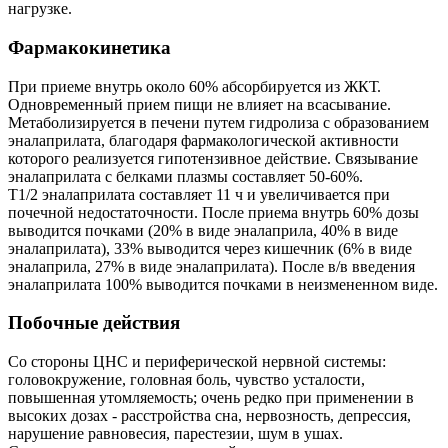
нагрузке.
Фармакокинетика
При приеме внутрь около 60% абсорбируется из ЖКТ.
Одновременный прием пищи не влияет на всасывание.
Метаболизируется в печени путем гидролиза с образованием
эналаприлата, благодаря фармакологической активности
которого реализуется гипотензивное действие. Связывание
эналаприлата с белками плазмы составляет 50-60%.
T1/2 эналаприлата составляет 11 ч и увеличивается при
почечной недостаточности. После приема внутрь 60% дозы
выводится почками (20% в виде эналаприла, 40% в виде
эналаприлата), 33% выводится через кишечник (6% в виде
эналаприла, 27% в виде эналаприлата). После в/в введения
эналаприлата 100% выводится почками в неизмененном виде.
Побочные действия
Со стороны ЦНС и периферической нервной системы:
головокружение, головная боль, чувство усталости,
повышенная утомляемость; очень редко при применении в
высоких дозах - расстройства сна, нервозность, депрессия,
нарушение равновесия, парестезии, шум в ушах.