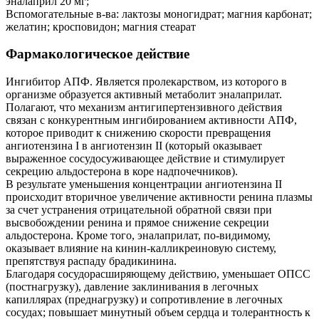
эналаприл 20 мг;
Вспомогательные в-ва: лактозы моногидрат; магния карбонат;
желатин; кросповидон; магния стеарат
Фармакологическое действие
Ингибитор АПФ. Является пролекарством, из которого в
организме образуется активный метаболит эналаприлат.
Полагают, что механизм антигипертензивного действия
связан с конкурентным ингибированием активности АПФ,
которое приводит к снижению скорости превращения
ангиотензина I в ангиотензин II (который оказывает
выраженное сосудосуживающее действие и стимулирует
секрецию альдостерона в коре надпочечников).
В результате уменьшения концентрации ангиотензина II
происходит вторичное увеличение активности ренина плазмы
за счет устранения отрицательной обратной связи при
высвобождении ренина и прямое снижение секреции
альдостерона. Кроме того, эналаприлат, по-видимому,
оказывает влияние на кинин-калликреиновую систему,
препятствуя распаду брадикинина.
Благодаря сосудорасширяющему действию, уменьшает ОПСС
(постнагрузку), давление заклинивания в легочных
капиллярах (преднагрузку) и сопротивление в легочных
сосудах; повышает минутный объем сердца и толерантность к