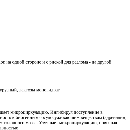
t; на одной стороне и с риской для разлома - на другой
курузный, лактозы моногидрат
учшает микроциркуляцию. Ингибируя поступление в
ьность к биогенным сосудосуживающим веществам (адреналин,
дам головного мозга. Улучшает микроциркуляцию, повышая
тивностью