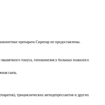
кокинетике препарата Сирепар не предоставлены.
е мышечного тонуса, гипокинезия у больных пожилого
жная сыпь.
паратов), трициклических антидепрессантов и других