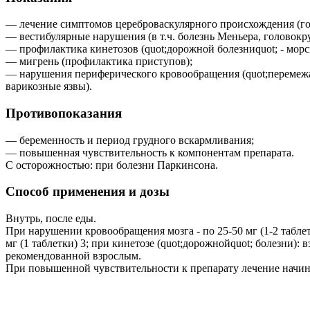
— лечение симптомов цереброваскулярного происхождения (гол
— вестибулярные нарушения (в т.ч. болезнь Меньера, головокр
— профилактика кинетозов (quot;дорожной болезниquot; - морс
— мигрень (профилактика приступов);
— нарушения периферического кровообращения (quot;перемежаю
варикозные язвы).
Противопоказания
— беременность и период грудного вскармливания;
— повышенная чувствительность к компонентам препарата.
С осторожностью: при болезни Паркинсона.
Способ применения и дозы
Внутрь, после еды.
При нарушении кровообращения мозга - по 25-50 мг (1-2 таблет
мг (1 таблетки) 3; при кинетозе (quot;дорожнойquot; болезни): 
рекомендованной взрослым.
При повышенной чувствительности к препарату лечение начинаю