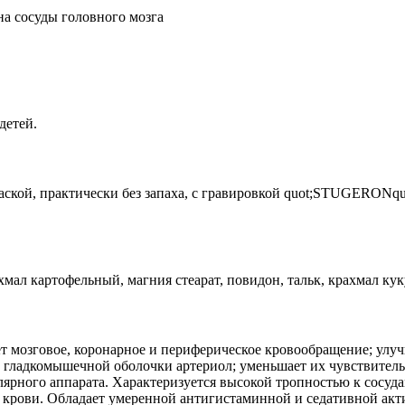
а сосуды головного мозга
детей.
фаской, практически без запаха, с гравировкой quot;STUGERONquo
мал картофельный, магния стеарат, повидон, тальк, крахмал ку
ет мозговое, коронарное и периферическое кровообращение; ул
с гладкомышечной оболочки артериол; уменьшает их чувствител
лярного аппарата. Характеризуется высокой тропностью к сосу
 крови. Обладает умеренной антигистаминной и седативной ак