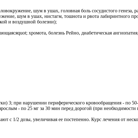
овокружение, шум в ушах, головная боль сосудистого генеза, р
ужение, шум в ушах, нистагм, тошнота и рвота лабиринтного пр
кой и воздушной болезни);
щаясяquot; хромота, болезнь Рейно, диабетическая ангиопатия,
ки) 3; при нарушении периферического кровообращения - по 50-7
взрослым - по 25 мг за 30 мин перед дорогой (при необходимости п
т с 1/2 дозы, увеличивая ее постепенно. Курс лечения от неско