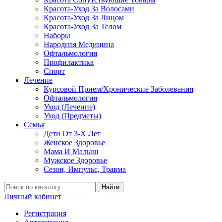
Красота-Уход За Волосами
Красота-Уход За Лицом
Красота-Уход За Телом
Наборы
Народная Медицина
Офтальмология
Профилактика
Спорт
Лечение
Курсовой Прием/Хронические Заболевания
Офтальмология
Уход (Лечение)
Уход (Предметы)
Семья
Дети От 3-Х Лет
Женское Здоровье
Мама И Малыш
Мужское Здоровье
Сезон, Импульс, Травма
Найти
Личный кабинет
Регистрация