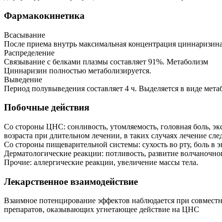
Фармакокинетика
Всасывание
После приема внутрь максимальная концентрация циннаризина 
Распределение
Связывание с белками плазмы составляет 91%. Метаболизм
Циннаризин полностью метаболизируется.
Выведение
Период полувыведения составляет 4 ч. Выделяется в виде мет
Побочные действия
Со стороны ЦНС: сонливость, утомляемость, головная боль, 
возраста при длительном лечении, в таких случаях лечение след
Со стороны пищеварительной системы: сухость во рту, боль в э
Дерматологические реакции: потливость, развитие волчаночно
Прочие: аллергические реакции, увеличение массы тела.
Лекарственное взаимодействие
Взаимное потенцирование эффектов наблюдается при совместн
препаратов, оказывающих угнетающее действие на ЦНС