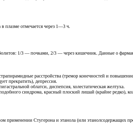
в плазме отмечается через 1—3 ч.
аболитов: 1/3 — почками, 2/3 — через кишечник. Данные о фарма
экстрапирамидные расстройства (тремор конечностей и повышени
ует прекратить), депрессия.
пигастральной облатси, диспепсия, холестатическая желтуха.
подобного синдрома, красный плоский лишай (крайне редко), ко
ом применении Стугерона и этанола (или этанолсодержащих пре