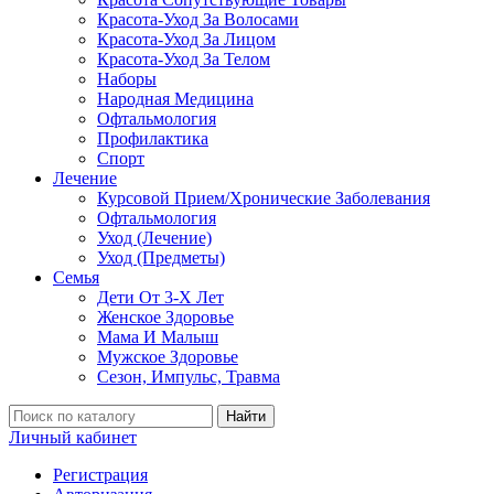
Красота-Уход За Волосами
Красота-Уход За Лицом
Красота-Уход За Телом
Наборы
Народная Медицина
Офтальмология
Профилактика
Спорт
Лечение
Курсовой Прием/Хронические Заболевания
Офтальмология
Уход (Лечение)
Уход (Предметы)
Семья
Дети От 3-Х Лет
Женское Здоровье
Мама И Малыш
Мужское Здоровье
Сезон, Импульс, Травма
Найти
Личный кабинет
Регистрация