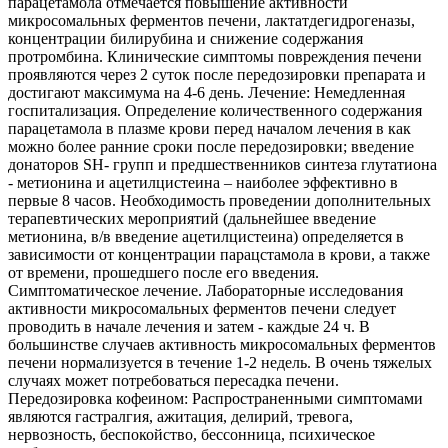
парацетамола отмечается повышение активности
микросомальных ферментов печени, лактатдегидрогеназы,
концентрации билирубина и снижение содержания
протромбина. Клинические симптомы повреждения печени
проявляются через 2 суток после передозировки препарата и
достигают максимума на 4-6 день. Лечение: Немедленная
госпитализация. Определение количественного содержания
парацетамола в плазме крови перед началом лечения в как
можно более ранние сроки после передозировки; введение
донаторов SH- групп и предшественников синтеза глутатиона
- метионина и ацетилцистеина – наиболее эффективно в
первые 8 часов. Необходимость проведении дополнительных
терапевтических мероприятий (дальнейшее введение
метионина, в/в введение ацетилцистеина) определяется в
зависимости от концентрации парацстамола в крови, а также
от времени, прошедшего после его введения.
Симптоматическое лечение. Лабораторные исследования
активности микросомальных ферментов печени следует
проводить в начале лечения и затем - каждые 24 ч. В
большинстве случаев активность микросомальных ферментов
печени нормализуется в течение 1-2 недель. В очень тяжелых
случаях может потребоваться пересадка печени.
Передозировка кофеином: Распространенными симптомами
являются гастралгия, ажитация, делирий, тревога,
нервозность, беспокойство, бессонница, психическое