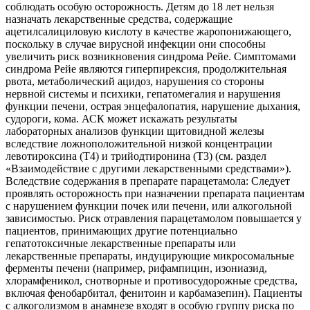
соблюдать особую осторожность. Детям до 18 лет нельзя
назначать лекарственные средства, содержащие
ацетилсалициловую кислоту в качестве жаропонижающего,
поскольку в случае вирусной инфекции они способны
увеличить риск возникновения синдрома Рейе. Симптомами
синдрома Рейе являются гиперпирексия, продолжительная
рвота, метаболический ацидоз, нарушения со стороны
нервной системы и психики, гепатомегалия и нарушения
функции печени, острая энцефалопатия, нарушение дыхания,
судороги, кома. АСК может искажать результаты
лабораторных анализов функции щитовидной железы
вследствие ложноположительной низкой концентрации
левотироксина (T4) и трийодтиронина (T3) (см. раздел
«Взаимодействие с другими лекарственными средствами»).
Вследствие содержания в препарате парацетамола: Следует
проявлять осторожность при назначении препарата пациентам
с нарушением функции почек или печени, или алкогольной
зависимостью. Риск отравления парацетамолом повышается у
пациентов, принимающих другие потенциально
гепатотоксичные лекарственные препараты или
лекарственные препараты, индуцирующие микросомальные
ферменты печени (например, рифампицин, изониазид,
хлорамфеникол, снотворные и противосудорожные средства,
включая фенобарбитал, фенитоин и карбамазепин). Пациенты
с алкоголизмом в анамнезе входят в особую группу риска по