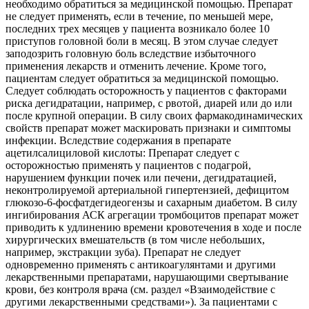
необходимо обратиться за медицинской помощью. Препарат
не следует применять, если в течение, по меньшей мере,
последних трех месяцев у пациента возникало более 10
приступов головной боли в месяц. В этом случае следует
заподозрить головную боль вследствие избыточного
применения лекарств и отменить лечение. Кроме того,
пациентам следует обратиться за медицинской помощью.
Следует соблюдать осторожность у пациентов с факторами
риска дегидратации, например, с рвотой, диарей или до или
после крупной операции. В силу своих фармакодинамических
свойств препарат может маскировать признаки и симптомы
инфекции. Вследствие содержания в препарате
ацетилсалициловой кислоты: Препарат следует с
осторожностью применять у пациентов с подагрой,
нарушением функции почек или печени, дегидратацией,
неконтролируемой артериальной гипертензией, дефицитом
глюкозо-6-фосфатдегидеогензы и сахарным диабетом. В силу
ингибирования АСК агрегации тромбоцитов препарат может
приводить к удлинению времени кровотечения в ходе и после
хирургических вмешательств (в том числе небольших,
например, экстракции зуба). Препарат не следует
одновременно применять с антикоагулянтами и другими
лекарственными препаратами, нарушающими свертывание
крови, без контроля врача (см. раздел «Взаимодействие с
другими лекарственными средствами»). За пациентами с