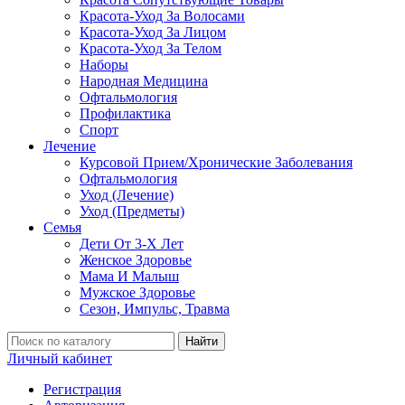
Красота-Уход За Волосами
Красота-Уход За Лицом
Красота-Уход За Телом
Наборы
Народная Медицина
Офтальмология
Профилактика
Спорт
Лечение
Курсовой Прием/Хронические Заболевания
Офтальмология
Уход (Лечение)
Уход (Предметы)
Семья
Дети От 3-Х Лет
Женское Здоровье
Мама И Малыш
Мужское Здоровье
Сезон, Импульс, Травма
Найти
Личный кабинет
Регистрация