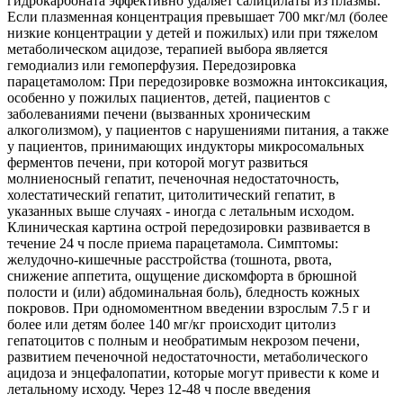
гидрокарбоната эффективно удаляет салицилаты из плазмы.
Если плазменная концентрация превышает 700 мкг/мл (более
низкие концентрации у детей и пожилых) или при тяжелом
метаболическом ацидозе, терапией выбора является
гемодиализ или гемоперфузия. Передозировка
парацетамолом: При передозировке возможна интоксикация,
особенно у пожилых пациентов, детей, пациентов с
заболеваниями печени (вызванных хроническим
алкоголизмом), у пациентов с нарушениями питания, а также
у пациентов, принимающих индукторы микросомальных
ферментов печени, при которой могут развиться
молниеносный гепатит, печеночная недостаточность,
холестатический гепатит, цитолитический гепатит, в
указанных выше случаях - иногда с летальным исходом.
Клиническая картина острой передозировки развивается в
течение 24 ч после приема парацетамола. Симптомы:
желудочно-кишечные расстройства (тошнота, рвота,
снижение аппетита, ощущение дискомфорта в брюшной
полости и (или) абдоминальная боль), бледность кожных
покровов. При одномоментном введении взрослым 7.5 г и
более или детям более 140 мг/кг происходит цитолиз
гепатоцитов с полным и необратимым некрозом печени,
развитием печеночной недостаточности, метаболического
ацидоза и энцефалопатии, которые могут привести к коме и
летальному исходу. Через 12-48 ч после введения