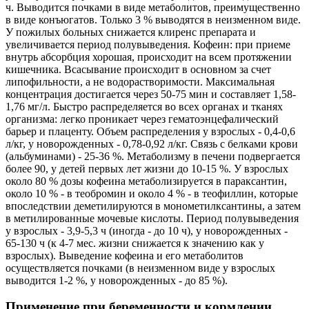
ч. Выводится почками в виде метаболитов, преимущественно
в виде конъюгатов. Только 3 % выводятся в неизменном виде.
У пожилых больных снижается клиренс препарата и
увеличивается период полувыведения. Кофеин: при приеме
внутрь абсорбция хорошая, происходит на всем протяжении
кишечника. Всасывание происходит в основном за счет
липофильности, а не водорастворимости. Максимальная
концентрация достигается через 50-75 мин и составляет 1,58-
1,76 мг/л. Быстро распределяется во всех органах и тканях
организма: легко проникает через гематоэнцефалический
барьер и плаценту. Объем распределения у взрослых - 0,4-0,6
л/кг, у новорожденных - 0,78-0,92 л/кг. Связь с белками крови
(альбуминами) - 25-36 %. Метаболизму в печени подвергается
более 90, у детей первых лет жизни до 10-15 %. У взрослых
около 80 % дозы кофеина метаболизируется в параксантин,
около 10 % - в теобромин и около 4 % - в теофиллин, которые
впоследствии деметилируются в монометилксантины, а затем
в метилированные мочевые кислоты. Период полувыведения
у взрослых - 3,9-5,3 ч (иногда - до 10 ч), у новорожденных -
65-130 ч (к 4-7 мес. жизни снижается к значению как у
взрослых). Выведение кофеина и его метаболитов
осуществляется почками (в неизменном виде у взрослых
выводится 1-2 %, у новорожденных - до 85 %).
Применение при беременности и кормлении