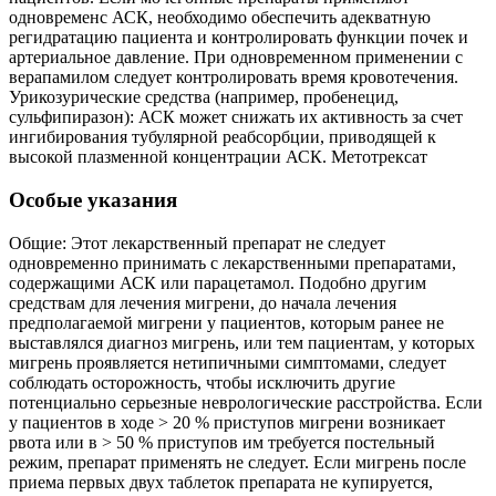
одновременc АСК, необходимо обеспечить адекватную
регидратацию пациента и контролировать функции почек и
артериальное давление. При одновременном применении с
верапамилом следует контролировать время кровотечения.
Урикозурические средства (например, пробенецид,
сульфипиразон): АСК может снижать их активность за счет
ингибирования тубулярной реабсорбции, приводящей к
высокой плазменной концентрации АСК. Метотрексат
Особые указания
Общие: Этот лекарственный препарат не следует
одновременно принимать с лекарственными препаратами,
содержащими АСК или парацетамол. Подобно другим
средствам для лечения мигрени, до начала лечения
предполагаемой мигрени у пациентов, которым ранее не
выставлялся диагноз мигрень, или тем пациентам, у которых
мигрень проявляется нетипичными симптомами, следует
соблюдать осторожность, чтобы исключить другие
потенциально серьезные неврологические расстройства. Если
у пациентов в ходе > 20 % приступов мигрени возникает
рвота или в > 50 % приступов им требуется постельный
режим, препарат применять не следует. Если мигрень после
приема первых двух таблеток препарата не купируется,