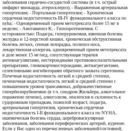
заболевания сердечно-сосудистой системы (в т.ч. острый
инфаркт миокарда, атеросклероз); - Выраженная артериальная
гипертензия; - Портальная гипертензия; - Хроническая
сердечная недостаточность III-IV функционального класса по
nyha; - Одновременный прием метотрексата более 15 мг в
неделю; - Авитаминоз К; - Гипопротеинемия. С
осторожностью: Подагра, гиперурикемия, язвенная болезнь
желудка и 12-перстной кишки, хроническая обструктивная
болезнь легких, сенная лихорадка, полипоз носа,
лекарственная аллергия, одновременный прием метотрексата
в дозе менее 15 мг/нед, сопутствующая терапия
антикоагулянтами, нестероидными противовоспалительными
препаратами, глюкокортикостероидами, антиагрегантами,
селективными ингибиторами обратного захвата серотонина.
Почечная недостаточность легкой и средней степени,
печеночная недостаточность легкой и средней степени с
повышением уровня трансаминаз, доброкачественные
гипербилирубинемии (в т.ч. синдром Жильбера, алкогольное
поражение печени), алкоголизм, эпилепсия и склонность к
судорожным припадкам, пожилой возраст, подагра,
артериальная гипертензия, хроническая сердечная
недостаточность I-II функционального класса по NYHA,
ишемическая болезнь сердца, цереброваскулярные
заболевания, заболевания периферических артерий, курение.
Если у Вас одно из перечисленных заболеваний/состояний,