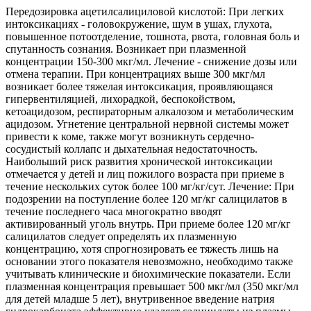
Передозировка ацетилсалициловой кислотой: При легких
интоксикациях - головокружение, шум в ушах, глухота,
повышенное потоотделение, тошнота, рвота, головная боль и
спутанность сознания. Возникает при плазменной
концентрации 150-300 мкг/мл. Лечение - снижение дозы или
отмена терапии. При концентрациях выше 300 мкг/мл
возникает более тяжелая интоксикация, проявляющаяся
гипервентиляцией, лихорадкой, беспокойством,
кетоацидозом, респираторным алкалозом и метаболическим
ацидозом. Угнетение центральной нервной системы может
привести к коме, также могут возникнуть сердечно-
сосудистый коллапс и дыхательная недостаточность.
Наибольший риск развития хронической интоксикации
отмечается у детей и лиц пожилого возраста при приеме в
течение нескольких суток более 100 мг/кг/сут. Лечение: При
подозрении на поступление более 120 мг/кг салицилатов в
течение последнего часа многократно вводят
активированный уголь внутрь. При приеме более 120 мг/кг
салицилатов следует определять их плазменную
концентрацию, хотя спрогнозировать ее тяжесть лишь на
основании этого показателя невозможно, необходимо также
учитывать клинические и биохимические показатели. Если
плазменная концентрация превышает 500 мкг/мл (350 мкг/мл
для детей младше 5 лет), внутривенное введение натрия