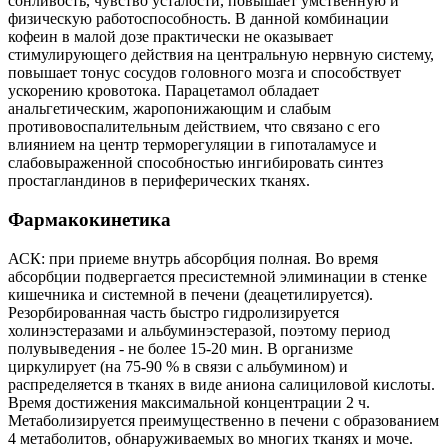
сонливость, чувство усталости, повышает умственную и
физическую работоспособность. В данной комбинации
кофеин в малой дозе практически не оказывает
стимулирующего действия на центральную нервную систему,
повышает тонус сосудов головного мозга и способствует
ускорению кровотока. Парацетамол обладает
анальгетическим, жаропонижающим и слабым
противовоспалительным действием, что связано с его
влиянием на центр терморегуляции в гипоталамусе и
слабовыраженной способностью ингибировать синтез
простагландинов в периферических тканях.
Фармакокинетика
АСК: при приеме внутрь абсорбция полная. Во время
абсорбции подвергается пресистемной элиминации в стенке
кишечника и системной в печени (деацетилируется).
Резорбированная часть быстро гидролизируется
холинэстеразами и альбуминэстеразой, поэтому период
полувыведения - не более 15-20 мин. В организме
циркулирует (на 75-90 % в связи с альбумином) и
распределяется в тканях в виде аниона салициловой кислоты.
Время достижения максимальной концентрации 2 ч.
Метаболизируется преимущественно в печени с образованием
4 метаболитов, обнаруживаемых во многих тканях и моче.