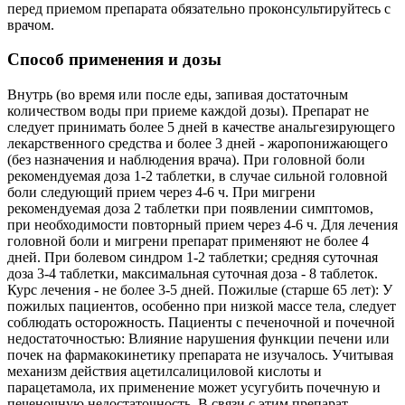
перед приемом препарата обязательно проконсультируйтесь с
врачом.
Способ применения и дозы
Внутрь (во время или после еды, запивая достаточным
количеством воды при приеме каждой дозы). Препарат не
следует принимать более 5 дней в качестве анальгезирующего
лекарственного средства и более 3 дней - жаропонижающего
(без назначения и наблюдения врача). При головной боли
рекомендуемая доза 1-2 таблетки, в случае сильной головной
боли следующий прием через 4-6 ч. При мигрени
рекомендуемая доза 2 таблетки при появлении симптомов,
при необходимости повторный прием через 4-6 ч. Для лечения
головной боли и мигрени препарат применяют не более 4
дней. При болевом синдром 1-2 таблетки; средняя суточная
доза 3-4 таблетки, максимальная суточная доза - 8 таблеток.
Курс лечения - не более 3-5 дней. Пожилые (старше 65 лет): У
пожилых пациентов, особенно при низкой массе тела, следует
соблюдать осторожность. Пациенты с печеночной и почечной
недостаточностью: Влияние нарушения функции печени или
почек на фармакокинетику препарата не изучалось. Учитывая
механизм действия ацетилсалициловой кислоты и
парацетамола, их применение может усугубить почечную и
печеночную недостаточность. В связи с этим препарат