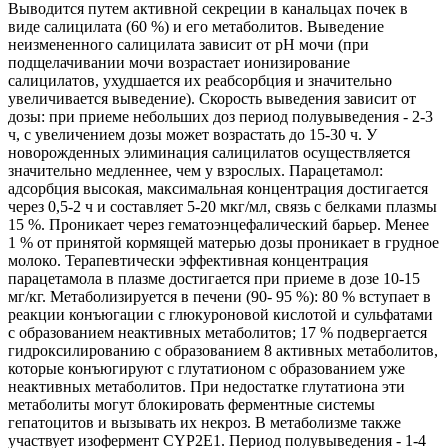
Выводится путем активной секреции в канальцах почек в
виде салицилата (60 %) и его метаболитов. Выведение
неизмененного салицилата зависит от рН мочи (при
подщелачивании мочи возрастает ионизирование
салицилатов, ухудшается их реабсорбция и значительно
увеличивается выведение). Скорость выведения зависит от
дозы: при приеме небольших доз период полувыведения - 2-3
ч, с увеличением дозы может возрастать до 15-30 ч. У
новорожденных элиминация салицилатов осуществляется
значительно медленнее, чем у взрослых. Парацетамол:
адсорбция высокая, максимальная концентрация достигается
через 0,5-2 ч и составляет 5-20 мкг/мл, связь с белками плазмы
15 %. Проникает через гематоэнцефалический барьер. Менее
1 % от принятой кормящей матерью дозы проникает в грудное
молоко. Терапевтически эффективная концентрация
парацетамола в плазме достигается при приеме в дозе 10-15
мг/кг. Метаболизируется в печени (90- 95 %): 80 % вступает в
реакции конъюгации с глюкуроновой кислотой и сульфатами
с образованием неактивных метаболитов; 17 % подвергается
гидроксилированию с образованием 8 активных метаболитов,
которые конъюгируют с глутатионом с образованием уже
неактивных метаболитов. При недостатке глутатиона эти
метаболиты могут блокировать ферментные системы
гепатоцитов и вызывать их некроз. В метаболизме также
участвует изофермент CYP2E1. Период полувыведения - 1-4