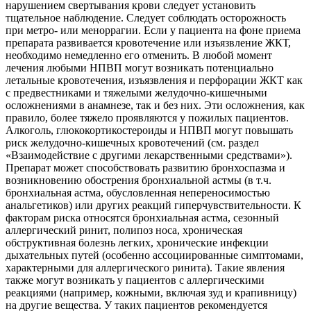
нарушением свертывания крови следует установить
тщательное наблюдение. Следует соблюдать осторожность
при метро- или меноррагии. Если у пациента на фоне приема
препарата развивается кровотечение или изъязвление ЖКТ,
необходимо немедленно его отменить. В любой момент
лечения любыми НПВП могут возникать потенциально
летальные кровотечения, изъязвления и перфорации ЖКТ как
с предвестниками и тяжелыми желудочно-кишечными
осложнениями в анамнезе, так и без них. Эти осложнения, как
правило, более тяжело проявляются у пожилых пациентов.
Алкоголь, глюкокортикостероиды и НПВП могут повышать
риск желудочно-кишечных кровотечений (см. раздел
«Взаимодействие с другими лекарственными средствами»).
Препарат может способствовать развитию бронхоспазма и
возникновению обострения бронхиальной астмы (в т.ч.
бронхиальная астма, обусловленная непереносимостью
анальгетиков) или других реакций гиперчувствительности. К
факторам риска относятся бронхиальная астма, сезонный
аллергический ринит, полипоз носа, хроническая
обструктивная болезнь легких, хронические инфекции
дыхательных путей (особенно ассоциированные симптомами,
характерными для аллергического ринита). Такие явления
также могут возникать у пациентов с аллергическими
реакциями (например, кожными, включая зуд и крапивницу)
на другие вещества. У таких пациентов рекомендуется