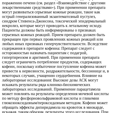
поражению печени (см. раздел «Взаимодействие с другими
лекарственными средствами»). При применении препарата
могут развиваться серьезные кожные реакции, такие как
острый генерализованный экзантематозный пустулез,
синдром Стивенса-Джонсона, токсический эпидермальный
некролиз, которые могут приводить к летальному исходу.
Пациенты должны быть информированы о признаках
серьезных кожных реакций. Прием препарата должен быть
прекращен при первых проявлениях кожных реакций или
любых иных признаках гиперчувствительности. Вследствие
содержания в препарате кофеина: Препарат следует с
осторожностью назначать пациентам с подагрой,
гипертиреозом и аритмией. При применении препарата
следует ограничить потребление продуктов, содержащих
кофеин, поскольку избыточное поступление кофеина может
привести к нервозности, раздражительности, бессоннице и, в
некоторых случаях, учащению сердцебиения. Влияние на
лабораторные исследования: Высокие дозы АСК могут
искажать результаты ряда клинико-биохимических
лабораторных исследований. Применение парацетамола
может повлиять на результаты определения мочевой кислоты
по методу фосфорновольфрамовой кислоты и гликемии
глюкозооксидазным/пероксидазным методом. Кофеин может
обращать эффекты дипиридамола на кровоток в миокарде,
искажая, таким образом, результаты этого исследования. При