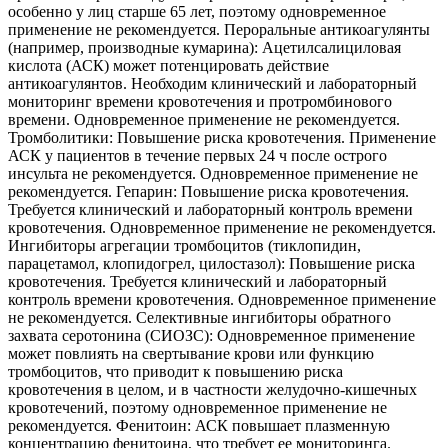
особенно у лиц старше 65 лет, поэтому одновременное
применение не рекомендуется. Пероральные антикоагулянты
(например, производные кумарина): Ацетилсалициловая
кислота (АСК) может потенцировать действие
антикоагулянтов. Необходим клинический и лабораторный
мониторинг времени кровотечения и протромбинового
времени. Одновременное применение не рекомендуется.
Тромболитики: Повышение риска кровотечения. Применение
АСК у пациентов в течение первых 24 ч после острого
инсульта не рекомендуется. Одновременное применение не
рекомендуется. Гепарин: Повышение риска кровотечения.
Требуется клинический и лабораторный контроль времени
кровотечения. Одновременное применение не рекомендуется.
Ингибиторы агрегации тромбоцитов (тиклопидин,
парацетамол, клопидогрел, цилостазол): Повышение риска
кровотечения. Требуется клинический и лабораторный
контроль времени кровотечения. Одновременное применение
не рекомендуется. Селективные ингибиторы обратного
захвата серотонина (СИОЗС): Одновременное применение
может повлиять на свертывание крови или функцию
тромбоцитов, что приводит к повышению риска
кровотечения в целом, и в частности желудочно-кишечных
кровотечений, поэтому одновременное применение не
рекомендуется. Фенитоин: АСК повышает плазменную
концентрацию фенитоина, что требует ее мониторинга.