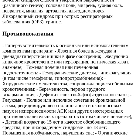
(различного генеза): головная боль, мигрень, зубная боль,
невралгия, миалгия, артралгия, альгодисменорея.
Лихорадочный синдром: при острых респираторных
заболеваниях (ОРЗ), гриппе.
Противопоказания
- Гиперчувствительность к основным или вспомогательным
компонентам препарата; - Язвенная болезнь желудка и
двенадцатиперстной кишки в фазе обострения; - Желудочно-
кишечное кровотечение или перфорация, пептическая язва в
анамнезе; - Тяжелая почечная или печеночная
недостаточность; - Геморрагические диатезы, гипокоагуляция
(в том числе гемофилия, гипопротромбинемия); -
Хирургические вмешательства, сопровождающиеся обильным
кровотечением; - Беременность, период грудного
вскармливания; - Дефицит глюкозо-6-фосфатдегидрогеназы; -
Глаукома; - Полное или неполное сочетание бронхиальной
астмы, рецидивирующего полипозаноса и околоносовых
пазух и нспереносимости АСК или других нестероидных
противовоспалительных препаратов (в том числе в анамнезе);
- Детский возраст до 15 лет в качестве обезболивающего
средства, при лихорадочном синдроме - до 18 лет; -
Повышенная возбудимость, нарушения сна; - Органические