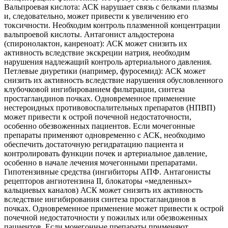
Вальпроевая кислота: АСК нарушает связь с белками плазмы
и, следовательно, может привести к увеличению его
токсичности. Необходим контроль плазменной концентрации
вальпроевой кислоты. Антагонист альдостерона
(спиронолактон, канреноат): АСК может снизить их
активность вследствие экскреции натрия, необходим
нарушения надлежащий контроль артериального давления.
Петлевые диуретики (например, фуросемид): АСК может
снизить их активность вследствие нарушения обусловленного
клубочковой ингибированием фильтрации, синтеза
простагландинов почках. Одновременное применение
нестероидных противовоспалительных препаратов (НПВП)
может привести к острой почечной недостаточности,
особенно обезвоженных пациентов. Если мочегонные
препараты применяют одновременно с АСК, необходимо
обеспечить достаточную регидратацию пациента и
контролировать функции почек и артериальное давление,
особенно в начале лечения мочегонными препаратами.
Гипотензивные средства (ингибиторы АПФ. Антагонисты
рецепторов ангиотензина II, блокаторы «медленных»
кальциевых каналов) АСК может снизить их активность
вследствие ингибирования синтеза простагландинов в
почках. Одновременное применение может привести к острой
почечной недостаточности у пожилых или обезвоженных
пациентов. Если мочегонные препараты применяют